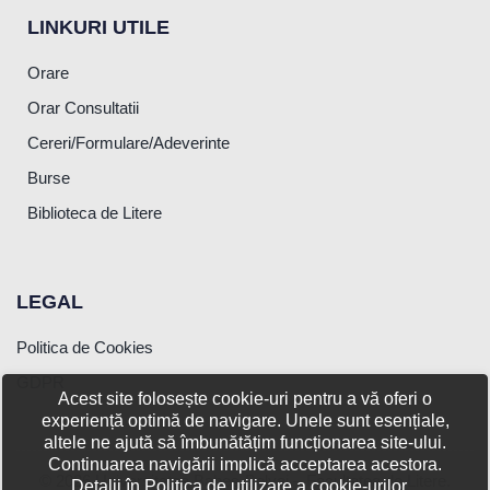
LINKURI UTILE
Orare
Orar Consultatii
Cereri/Formulare/Adeverinte
Burse
Biblioteca de Litere
LEGAL
Politica de Cookies
GDPR
Acest site folosește cookie-uri pentru a vă oferi o
experiență optimă de navigare. Unele sunt esențiale,
altele ne ajută să îmbunătățim funcționarea site-ului.
Continuarea navigării implică acceptarea acestora.
© 2026 Universitatea Babeș-Bolyai – Facultatea de Litere.
Detalii în Politica de utilizare a cookie-urilor.