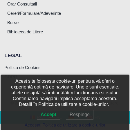
Orar Consultatii
Cereri/Formulare/Adeverinte
Burse
Biblioteca de Litere
LEGAL
Politica de Cookies
GDPR
Acest site folosește cookie-uri pentru a vă oferi o
experiență optimă de navigare. Unele sunt esențiale,
altele ne ajută să îmbunătățim funcționarea site-ului.
Continuarea navigării implică acceptarea acestora.
© 2026 Universitatea Babeș-Bolyai – Facultatea de Litere.
Detalii în Politica de utilizare a cookie-urilor.
Accept
Respinge
RO
HU
DE
EN
Accesați Politica de utilizare a cookie-urilor