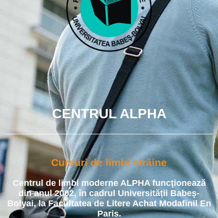
CENTRUL ALPHA
Cursuri de limbi străine
Centrul de limbi moderne ALPHA funcţionează
din anul 2002, în cadrul Universității Babeş-
Bolyai, la Facultatea de Litere Achat Modafinil En
Paris.