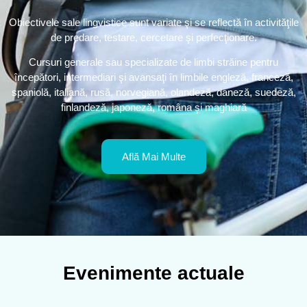
Obiectivele sale lingvistice sunt vari
ate şi se reflectă în activităţile
de predare, testare, cercetare şi perfecţionare.
Cursuri generale sau specializate de limbi străine pentru
începători, intermediari şi avansaţi în limbile engleză, franceză,
spaniolă, italiană, rusă, norvegiană, olandeză, daneză, suedeză,
finlandeză, japoneză, româna şi maghiară
Află Mai Multe
Evenimente actuale