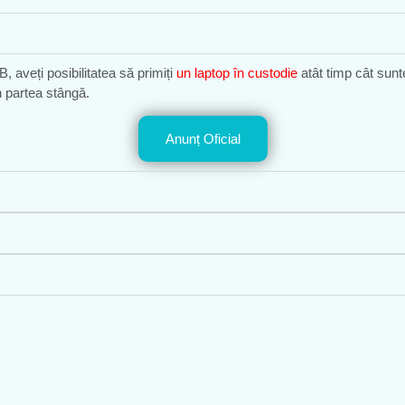
 aveți posibilitatea să primiți
un laptop în custodie
atât timp cât sunte
n partea stângă.
Anunț Oficial