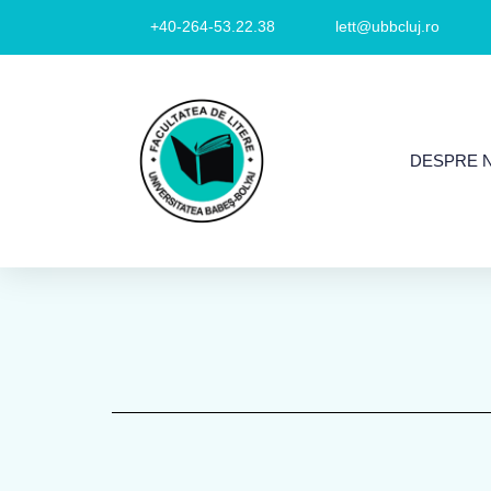
+40-264-53.22.38
lett@ubbcluj.ro
DESPRE 