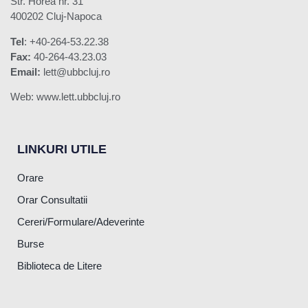
Str. Horea nr. 31
400202 Cluj-Napoca
Tel
: +40-264-53.22.38
Fax:
40-264-43.23.03
Email:
lett@ubbcluj.ro
Web: www.lett.ubbcluj.ro
LINKURI UTILE
Orare
Orar Consultatii
Cereri/Formulare/Adeverinte
Burse
Biblioteca de Litere