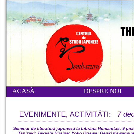
ACASĂ
DESPRE NOI
EVENIMENTE, ACTIVITĂŢI:
7 de
Seminar de literatură japoneză la Librăria Humanitas: 9 pis
Tanizaki; Takashi Hiraide; Yōko Ogawa; Genki Kawamura