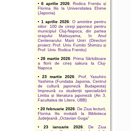
•
6 aprilie 2026
:
Rodica Frențiu și
Florina Ilis la Universitatea Ehime
(Japonia)
•
1 aprilie 2026
:
O amintire pentru
viitor: 100 de cireşi japonezi pentru
municipiul Cluj-Napoca, din partea
oraşului Matsuyama, în Anul
Centenarului Marii Uniri (Directori
proiect: Prof. Univ. Fumito Shimizu și
Prof. Univ. Rodica Frentiu)
•
28 martie 2026
:
Prima Sărbătoare
a florii de cireș sakura la Cluj-
Napoca
•
23 martie 2026
:
Prof. Yasuhiro
Yashima (Fundația Japonia, Centrul
de cultură japoneză Budapesta)
împreună cu studenții specializării
Limba și literatura japoneză (An 3,
Facultatea de Litere, UBB)
•
20 februarie 2026
:
De Ziua lecturii,
Florina Ilis invitată la Biblioteca
Judeţeană „Octavian Goga"
•
23 ianuarie 2026
:
De Ziua