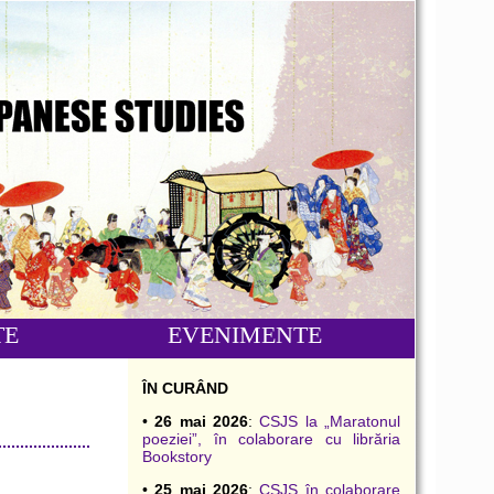
TE
EVENIMENTE
ÎN CURÂND
•
26 mai 2026
:
CSJS la „Maratonul
poeziei”, în colaborare cu librăria
Bookstory
•
25 mai 2026
:
CSJS în colaborare