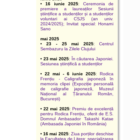
•
16 iunie 2025
:
Ceremonia de
premiere a laureaților Sesiunii
științifice a studenților și a studenților
voluntari ai CSJS (an univ.
2024/2025); Invitat special: Honami
Sano
mai 2025
•
23 - 25 mai 2025
:
Centrul
Sembazuru la Zilele Clujului
•
23 mai 2025
:
În căutarea Japoniei.
Sesiunea științifică a studenților
•
22 mai - 6 iunie 2025
:
Rodica
Frențiu - Caligrafia japoneză în
memoria clipei (Expoziție personală
de caligrafie japoneză, Muzeul
Național al Țăranului Român,
București)
•
22 mai 2025
:
Premiu de excelență
pentru Rodica Frențiu, oferit de E.S.
Domnul Ambasador Takashi Katae
(Ambasada Japoniei în România)
•
16 mai 2025
:
Ziua porților deschise
la Facultatea de Litere: specializarea