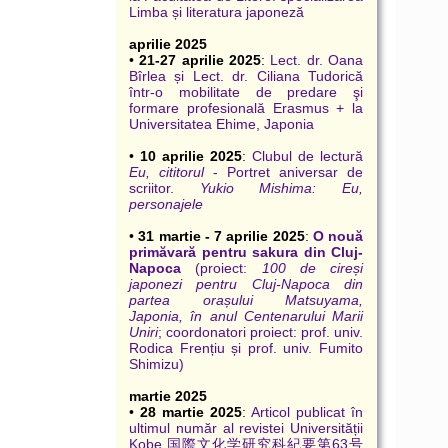
Limba și literatura japoneză
aprilie 2025
•
21-27 aprilie 2025
:
Lect. dr. Oana
Bîrlea și Lect. dr. Ciliana Tudorică
într-o mobilitate de predare şi
formare profesională Erasmus + la
Universitatea Ehime, Japonia
•
10 aprilie 2025
:
Clubul de lectură
Eu, cititorul
- Portret aniversar de
scriitor.
Yukio Mishima: Eu,
personajele
•
31 martie - 7 aprilie 2025
:
O nouă
primăvară pentru sakura din Cluj-
Napoca
(proiect:
100 de cireși
japonezi pentru Cluj-Napoca din
partea orașului Matsuyama,
Japonia, în anul Centenarului Marii
Uniri
; coordonatori proiect: prof. univ.
Rodica Frențiu și prof. univ. Fumito
Shimizu)
martie 2025
•
28 martie 2025
:
Articol publicat în
ultimul număr al revistei Universității
Kobe 国際文化学研究科紀要第63号