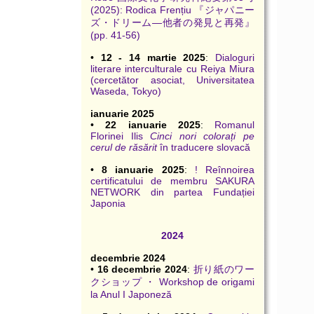
(2025): Rodica Frențiu 『ジャパニー
ズ・ドリーム―他者の発見と再発』
(pp. 41-56)
•
12 - 14 martie 2025
:
Dialoguri
literare interculturale cu Reiya Miura
(cercetător asociat, Universitatea
Waseda, Tokyo)
ianuarie 2025
•
22 ianuarie 2025
:
Romanul
Florinei Ilis
Cinci nori colorați pe
cerul de răsărit
în traducere slovacă
•
8 ianuarie 2025
:
! Reînnoirea
certificatului de membru SAKURA
NETWORK din partea Fundației
Japonia
2024
decembrie 2024
•
16 decembrie 2024
:
折り紙のワー
クショップ ・ Workshop de origami
la Anul I Japoneză