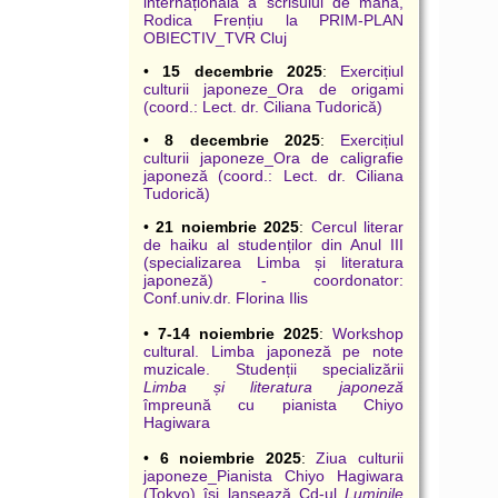
internațională a scrisului de mână,
Rodica Frențiu la PRIM-PLAN
OBIECTIV_TVR Cluj
•
15 decembrie 2025
:
Exercițiul
culturii japoneze_Ora de origami
(coord.: Lect. dr. Ciliana Tudorică)
•
8 decembrie 2025
:
Exercițiul
culturii japoneze_Ora de caligrafie
japoneză (coord.: Lect. dr. Ciliana
Tudorică)
•
21 noiembrie 2025
:
Cercul literar
de haiku al studenților din Anul III
(specializarea Limba și literatura
japoneză) - coordonator:
Conf.univ.dr. Florina Ilis
•
7-14 noiembrie 2025
:
Workshop
cultural. Limba japoneză pe note
muzicale. Studenții specializării
Limba și literatura japoneză
împreună cu pianista Chiyo
Hagiwara
•
6 noiembrie 2025
:
Ziua culturii
japoneze_Pianista Chiyo Hagiwara
(Tokyo) își lansează Cd-ul
Luminile