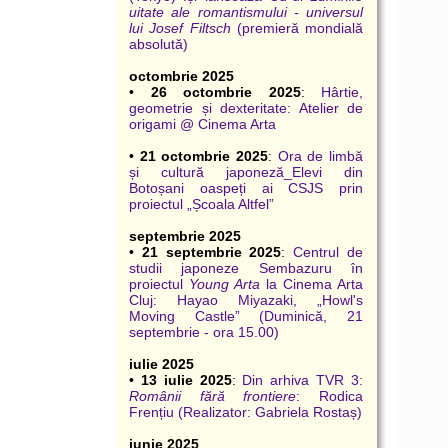
uitate ale romantismului - universul
lui Josef Filtsch
(premieră mondială
absolută)
octombrie 2025
•
26 octombrie 2025
:
Hârtie,
geometrie și dexteritate: Atelier de
origami @ Cinema Arta
•
21 octombrie 2025
:
Ora de limbă
și cultură japoneză_Elevi din
Botoșani oaspeți ai CSJS prin
proiectul „Școala Altfel”
septembrie 2025
•
21 septembrie 2025
:
Centrul de
studii japoneze Sembazuru în
proiectul
Young Arta
la Cinema Arta
Cluj: Hayao Miyazaki, „Howl's
Moving Castle” (Duminică, 21
septembrie - ora 15.00)
iulie 2025
•
13 iulie 2025
:
Din arhiva TVR 3:
Românii fără frontiere
: Rodica
Frențiu (Realizator: Gabriela Rostaș)
iunie 2025