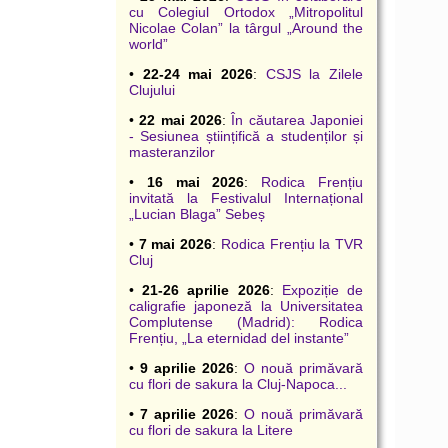
cu Colegiul Ortodox „Mitropolitul
Nicolae Colan” la târgul „Around the
world”
•
22-24 mai 2026
:
CSJS la Zilele
Clujului
•
22 mai 2026
:
În căutarea Japoniei
- Sesiunea științifică a studenților și
masteranzilor
•
16 mai 2026
:
Rodica Frențiu
invitată la Festivalul Internațional
„Lucian Blaga” Sebeș
•
7 mai 2026
:
Rodica Frențiu la TVR
Cluj
•
21-26 aprilie 2026
:
Expoziție de
caligrafie japoneză la Universitatea
Complutense (Madrid): Rodica
Frențiu, „La eternidad del instante”
•
9 aprilie 2026
:
O nouă primăvară
cu flori de sakura la Cluj-Napoca...
•
7 aprilie 2026
:
O nouă primăvară
cu flori de sakura la Litere