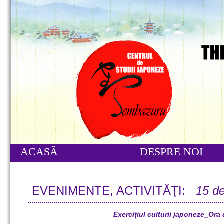
ACASĂ
DESPRE NOI
EVENIMENTE, ACTIVITĂŢI:
15 d
Exercițiul culturii japoneze_Ora 