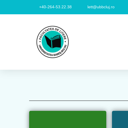
+40-264-53.22.38
lett@ubbcluj.ro