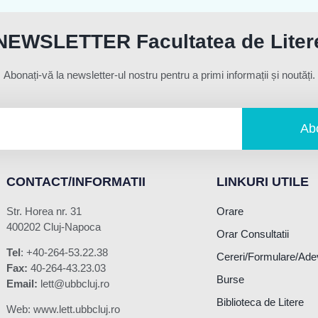
NEWSLETTER Facultatea de Liter
Abonați-vă la newsletter-ul nostru pentru a primi informații și noutăți.
Ab
CONTACT/INFORMATII
LINKURI UTILE
Str. Horea nr. 31
Orare
400202 Cluj-Napoca
Orar Consultatii
Tel
: +40-264-53.22.38
Cereri/Formulare/Ade
Fax:
40-264-43.23.03
Burse
Email:
lett@ubbcluj.ro
Biblioteca de Litere
Web: www.lett.ubbcluj.ro