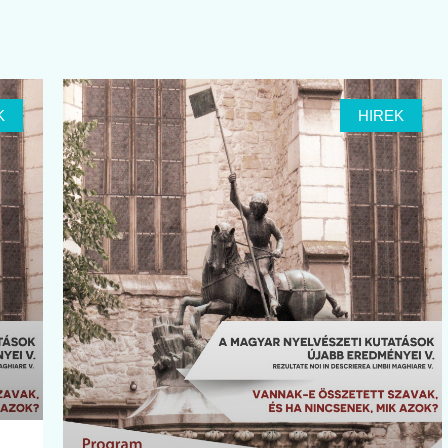
K
HIREK