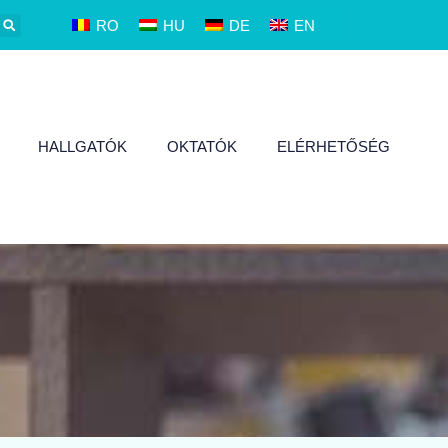
RO
HU
DE
EN
HALLGATÓK
OKTATÓK
ELÉRHETŐSÉG