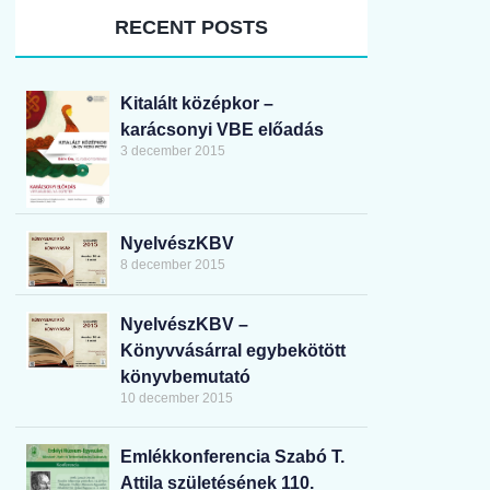
RECENT POSTS
Kitalált középkor –
karácsonyi VBE előadás
3 december 2015
NyelvészKBV
8 december 2015
NyelvészKBV –
Könyvvásárral egybekötött
könyvbemutató
10 december 2015
Emlékkonferencia Szabó T.
Attila születésének 110.