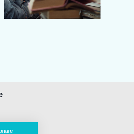
e
onare