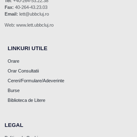
Tel
: +40-264-53.22.38
Fax:
40-264-43.23.03
Email:
lett@ubbcluj.ro
Web: www.lett.ubbcluj.ro
LINKURI UTILE
Orare
Orar Consultatii
Cereri/Formulare/Adeverinte
Burse
Biblioteca de Litere
LEGAL