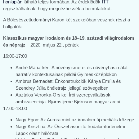
honlapján
látható teljes formában. Az érdeklődök
ITT
regisztrálhatnak, hogy megnézhessék a bemutatókat.
A Bölcsészettudományi Karon két szekcióban vesznek részt a
hallgatók:
Klasszikus magyar irodalom és 18–19. századi világirodalom
és néprajz
– 2020. május 22., péntek
16:00-17:00
André Mária Irén: A növényismeret és növényhasználat
narratív kontextusainak példái Gyimesközéplokon
Ambrus Bernadett: Énkonstrukciók Kánya Emília és
Szendrey Júlia önéletrajzi jellegű szövegeiben
Asztalos Veronka-Örsike: Írói szerepvállalások
ambivalenciája. Bjørnstjerne Bjørnson magyar arcai
17:00-18:00
Nagy Egon: Az Aurora mint az irodalom új mediális közege
Nagy Krisztina: Az Összehasonlító Irodalomtörténelmi
Lapok olasz hálózata