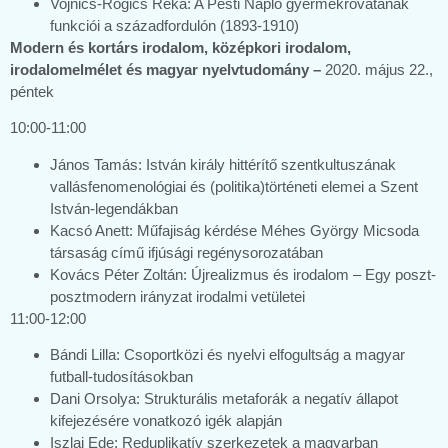
Vojnics-Rogics Réka: A Pesti Napló gyermekrovatának
funkciói a századfordulón (1893-1910)
Modern és kortárs irodalom, középkori irodalom,
irodalomelmélet és magyar nyelvtudomány –
2020. május 22.,
péntek
10:00-11:00
János Tamás: István király hittérítő szentkultuszának
vallásfenomenológiai és (politika)történeti elemei a Szent
István-legendákban
Kacsó Anett: Műfajiság kérdése Méhes György Micsoda
társaság című ifjúsági regénysorozatában
Kovács Péter Zoltán: Újrealizmus és irodalom – Egy poszt-
posztmodern irányzat irodalmi vetületei
11:00-12:00
Bándi Lilla: Csoportközi és nyelvi elfogultság a magyar
futball-tudosításokban
Dani Orsolya: Strukturális metaforák a negatív állapot
kifejezésére vonatkozó igék alapján
Iszlai Ede: Reduplikatív szerkezetek a magyarban