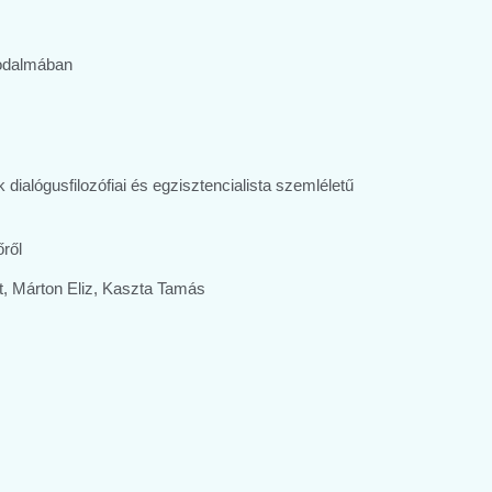
irodalmában
ialógusfilozófiai és egzisztencialista szemléletű
őről
, Márton Eliz, Kaszta Tamás