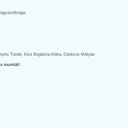
beágyazottsága
ernyés Tünde, Kiss Boglárka-Klára, Gádoros Mátyás
os munkát!