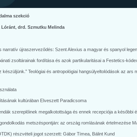
odalma szekció
a Lóránt, drd. Szmutku Melinda
és narratív újraszerveződés: Szent Alexius a magyar és spanyol l
bánati zsoltárainak fordítása és azok partikularitásai a Festetics-kód
shoz készüljünk.” Teológiai és antropológiai hangsúlyeltolódások az ar
asználata
dításának kultúrában Elveszett Paradicsoma
gendák szereplőinek megalkotottsága és ennek recepciója a későbbi
ikai gondolkodás metszéspontján: az ország romlásának értelmezése
DK) részvételi jogot szerzett: Gábor Tímea, Bálint Kund