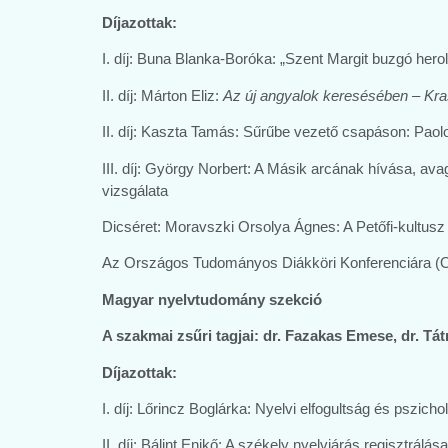
Díjazottak:
I. díj: Buna Blanka-Boróka: „Szent Margit buzgó hero
II. díj: Márton Eliz:
Az új angyalok keresésében – Kras
II. díj: Kaszta Tamás: Sűrűbe vezető csapáson: Paol
III. díj: György Norbert: A Másik arcának hívása, av
vizsgálata
Dicséret: Moravszki Orsolya Ágnes: A Petőfi-kultusz 
Az Országos Tudományos Diákköri Konferenciára (OT
Magyar nyelvtudomány szekció
A szakmai zsűri tagjai:
dr. Fazakas Emese, dr. Tátr
Díjazottak:
I. díj: Lőrincz Boglárka: Nyelvi elfogultság és psz
II. díj: Bálint Enikő: A székely nyelvjárás regisztrá