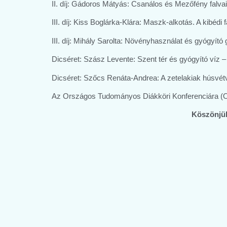
II. díj: Gádoros Mátyás: Csanálos és Mezőfény falva
III. díj: Kiss Boglárka-Klára: Maszk-alkotás. A kibéd
III. díj: Mihály Sarolta: Növényhasználat és gyógyító 
Dicséret: Szász Levente: Szent tér és gyógyító víz 
Dicséret: Szőcs Renáta-Andrea: A zetelakiak húsvét
Az Országos Tudományos Diákköri Konferenciára (OTD
Köszönjük