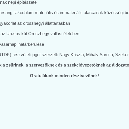
inak népi építészete
i farsangi lakodalom materiális és immateriális álarcainak közösségi 
gyakorlat az oroszhegyi állattartásban
– az Urusos kút Oroszhegy vallási életében
vasárnapi határkerülése
K) részvételi jogot szerzett: Nagy Kriszta, Mihály Sarolta, Szek
 a zsűrinek, a szervezőknek és a szekcióvezetőknek az áldozat
Gratulálunk minden résztvevőnek!