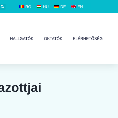
RO
HU
DE
EN
HALLGATÓK
OKTATÓK
ELÉRHETŐSÉG
zottjai