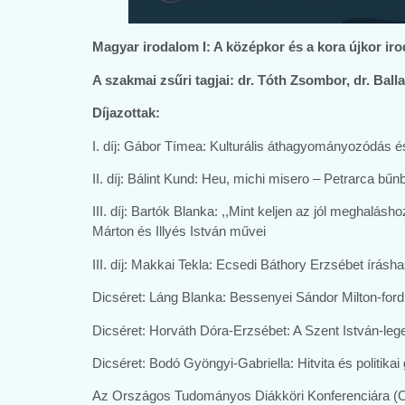
Magyar irodalom I: A középkor és a kora újkor ir
A szakmai zsűri tagjai:
dr. Tóth Zsombor, dr. Ball
Díjazottak:
I. díj: Gábor Tímea: Kulturális áthagyományozódás 
II. díj: Bálint Kund: Heu, michi misero – Petrarca bűn
III. díj: Bartók Blanka: ,,Mint keljen az jól meghalá
Márton és Illyés István művei
III. díj: Makkai Tekla: Ecsedi Báthory Erzsébet írásh
Dicséret: Láng Blanka: Bessenyei Sándor Milton-for
Dicséret: Horváth Dóra-Erzsébet: A Szent István-le
Dicséret: Bodó Gyöngyi-Gabriella: Hitvita és polit
Az Országos Tudományos Diákköri Konferenciára (OT