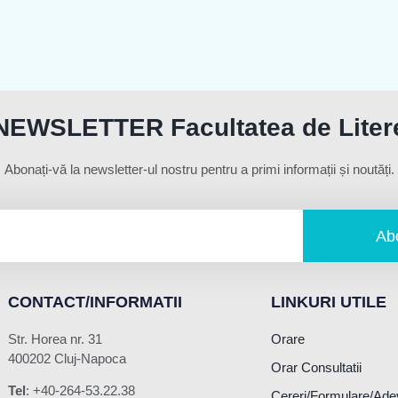
NEWSLETTER Facultatea de Liter
Abonați-vă la newsletter-ul nostru pentru a primi informații și noutăți.
Ab
CONTACT/INFORMATII
LINKURI UTILE
Str. Horea nr. 31
Orare
400202 Cluj-Napoca
Orar Consultatii
Tel
: +40-264-53.22.38
Cereri/Formulare/Ade