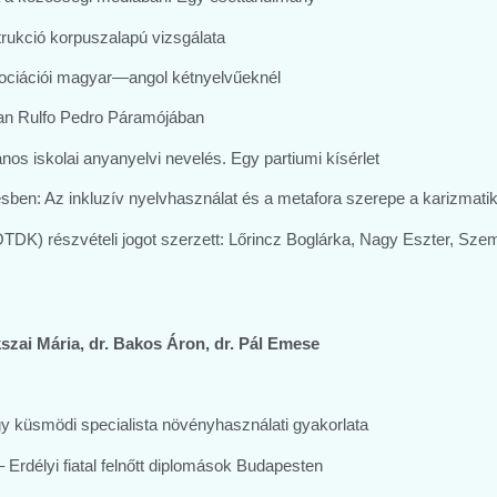
strukció korpuszalapú vizsgálata
szociációi magyar—angol kétnyelvűeknél
uan Rulfo Pedro Páramójában
ános iskolai anyanyelvi nevelés. Egy partiumi kísérlet
sben: Az inkluzív nyelvhasználat és a metafora szerepe a karizmati
K) részvételi jogot szerzett: Lőrincz Boglárka, Nagy Eszter, Szem
kszai Mária, dr. Bakos Áron, dr. Pál Emese
Egy küsmödi specialista növényhasználati gyakorlata
– Erdélyi fiatal felnőtt diplomások Budapesten