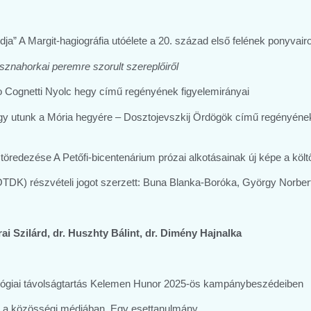
ldja” A Margit-hagiográfia utóélete a 20. század első felének ponyva
znahorkai peremre szorult szereplőiről
o Cognetti Nyolc hegy című regényének figyelemirányai
agy utunk a Mória hegyére – Dosztojevszkij Ördögök című regényének d
töredezése A Petőfi-bicentenárium prózai alkotásainak új képe a költ
DK) részvételi jogot szerzett: Buna Blanka-Boróka, György Norbert
ai Szilárd, dr. Huszhty Bálint, dr. Dimény Hajnalka
ichológiai távolságtartás Kelemen Hunor 2025-ös kampánybeszédeiben
lása a közösségi médiában. Egy esettanulmány