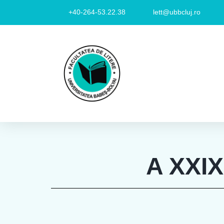
+40-264-53.22.38
lett@ubbcluj.ro
A XXIX