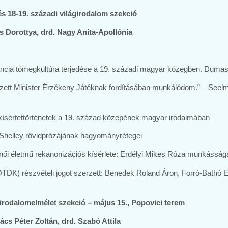
s 18-19. századi világirodalom szekció
ős Dorottya, drd. Nagy Anita-Apollónia
francia tömegkultúra terjedése a 19. századi magyar közegben. Duma
vezett Minister Érzékeny Játéknak fordításában munkálódom.” – Seel
 női kísértettörténetek a 19. század közepének magyar irodalmában
ry Shelley rövidprózájának hagyományrétegei
ónői életmű rekanonizációs kísérlete: Erdélyi Mikes Róza munkásság
DK) részvételi jogot szerzett: Benedek Roland Áron, Forró-Bathó E
 irodalomelmélet szekció – május 15., Popovici terem
ács Péter Zoltán, drd. Szabó Attila