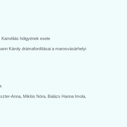
s Kaméliás hölgyének esete
mann Károly drámafordításai a marosvásárhelyi
a
szter-Anna, Miklós Nóra, Balázs Hanna Imola,