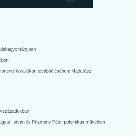
egendahagyományban
exben
s moriendi kora újkori továbbélésében: Madarász
 évszázadokban
 Magyari István és Pázmány Péter polemikus műveiben