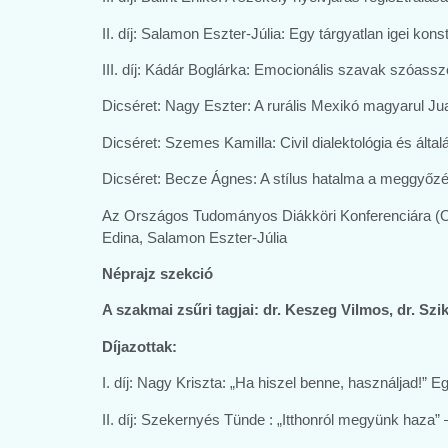
II. díj: Salamon Eszter-Júlia: Egy tárgyatlan igei kon
III. díj: Kádár Boglárka: Emocionális szavak szóas
Dicséret: Nagy Eszter: A rurális Mexikó magyarul J
Dicséret: Szemes Kamilla: Civil dialektológia és által
Dicséret: Becze Ágnes: A stílus hatalma a meggyőzé
Az Országos Tudományos Diákköri Konferenciára (OTD
Edina, Salamon Eszter-Júlia
Néprajz szekció
A szakmai zsűri tagjai:
dr. Keszeg Vilmos, dr. Szi
Díjazottak:
I. díj: Nagy Kriszta: „Ha hiszel benne, használjad!” 
II. díj: Szekernyés Tünde : „Itthonról megyünk haza” 