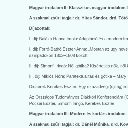
Magyar irodalom II: Klasszikus magyar irodalom é
A szakmai zsűri tagjai:
dr. Hites Sándor, drd. Tőt
Díjazottak:
I. díj: Balázs Hanna Imola: Adaptáció és a modern 
I. díj: Forró-Bathó Eszter-Anna: „Mostan az ugy ne
színpadokon 1803–1808 között
II. díj: Simonfi Iringó: Női gótika? Kísérteties nők,
III. díj: Miklós Nóra: Paratextualitás és gótika – Ma
Dicséret: Kerekes Eszter: Egy századvégi (újság)ír
Az Országos Tudományos Diákköri Konferenciára (OT
Pocsai Eszter, Simonfi Iringó, Kerekes Eszter
Magyar irodalom III: Modern és kortárs irodalom,
A szakmai zsűri tagjai:
dr. Dánél Mónika, drd. Kov