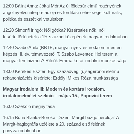
12:00 Bálint Anna: Jókai Mór Az új földesúr című regényének
angol nyelvű interpretációja és fordítási nehézségei kulturális,
politika és esztétikai vetületben
12:20 Simonfi Iringó: Női gótika? Kísérteties nők, női
kísértettörténetek a 19. század közepének magyar irodalmában
12:40 Szabó Anita (BBTE, magyar nyelv és irodalom mesteri
képzés, II. év, témavezető: T. Szabó Levente): Hol terem a
magyar feminizmus? Ritoók Emma korai irodalmi munkássága
13:00 Kerekes Eszter: Egy századvégi (újság)írónői életmű
rekanonizációs kísérlete: Erdélyi Mikes Róza munkássága
Magyar irodalom III: Modern és kortárs irodalom,
irodalomelmélet szekció – május 15., Popovici terem
16:00 Szekció megnyitása
16:15 Buna Blanka-Boróka: „Szent Margit buzgó heroldja” A
Margit-hagiográfia utóélete a 20. század első felének
ponyvairodalmában