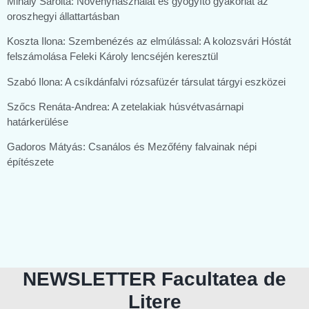
Mihály Sarolta: Növényhasználat és gyógyító gyakorlat az
oroszhegyi állattartásban
Koszta Ilona: Szembenézés az elmúlással: A kolozsvári Hóstát
felszámolása Feleki Károly lencséjén keresztül
Szabó Ilona: A csíkdánfalvi rózsafüzér társulat tárgyi eszközei
Szőcs Renáta-Andrea: A zetelakiak húsvétvasárnapi
határkerülése
Gadoros Mátyás: Csanálos és Mezőfény falvainak népi
építészete
NEWSLETTER Facultatea de
Litere