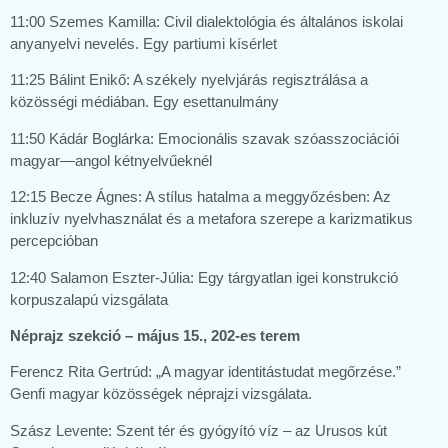
11:00 Szemes Kamilla: Civil dialektológia és általános iskolai
anyanyelvi nevelés. Egy partiumi kísérlet
11:25 Bálint Enikő: A székely nyelvjárás regisztrálása a
közösségi médiában. Egy esettanulmány
11:50 Kádár Boglárka: Emocionális szavak szóasszociációi
magyar—angol kétnyelvűeknél
12:15 Becze Ágnes: A stílus hatalma a meggyőzésben: Az
inkluzív nyelvhasználat és a metafora szerepe a karizmatikus
percepcióban
12:40 Salamon Eszter-Júlia: Egy tárgyatlan igei konstrukció
korpuszalapú vizsgálata
Néprajz szekció – május 15., 202-es terem
Ferencz Rita Gertrúd: „A magyar identitástudat megőrzése.”
Genfi magyar közösségek néprajzi vizsgálata.
Szász Levente: Szent tér és gyógyító víz – az Urusos kút