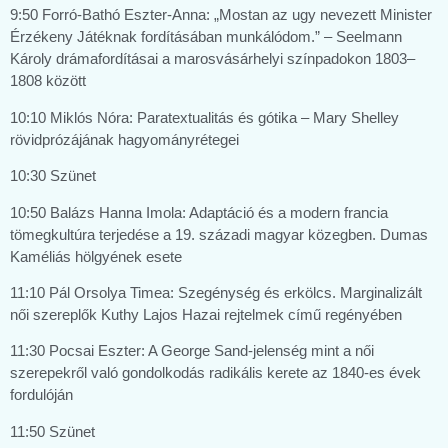
9:50 Forró-Bathó Eszter-Anna: „Mostan az ugy nevezett Minister
Érzékeny Játéknak fordításában munkálódom.” – Seelmann
Károly drámafordításai a marosvásárhelyi színpadokon 1803–
1808 között
10:10 Miklós Nóra: Paratextualitás és gótika – Mary Shelley
rövidprózájának hagyományrétegei
10:30 Szünet
10:50 Balázs Hanna Imola: Adaptáció és a modern francia
tömegkultúra terjedése a 19. századi magyar közegben. Dumas
Kaméliás hölgyének esete
11:10 Pál Orsolya Timea: Szegénység és erkölcs. Marginalizált
női szereplők Kuthy Lajos Hazai rejtelmek című regényében
11:30 Pocsai Eszter: A George Sand-jelenség mint a női
szerepekről való gondolkodás radikális kerete az 1840-es évek
fordulóján
11:50 Szünet