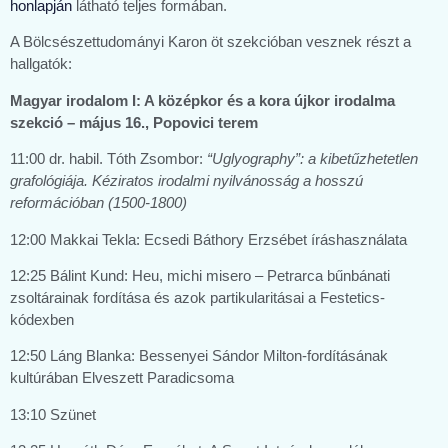
honlapján
látható teljes formában.
A Bölcsészettudományi Karon öt szekcióban vesznek részt a
hallgatók:
Magyar irodalom I: A középkor és a kora újkor irodalma
szekció – május 16., Popovici terem
11:00 dr. habil. Tóth Zsombor:
“Uglyography”: a kibetűzhetetlen
grafológiája. Kéziratos irodalmi nyilvánosság a hosszú
reformációban (1500-1800)
12:00 Makkai Tekla: Ecsedi Báthory Erzsébet íráshasználata
12:25 Bálint Kund: Heu, michi misero – Petrarca bűnbánati
zsoltárainak fordítása és azok partikularitásai a Festetics-
kódexben
12:50 Láng Blanka: Bessenyei Sándor Milton-fordításának
kultúrában Elveszett Paradicsoma
13:10 Szünet