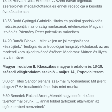
13:25 Horváth Dóra-Erzsébet: A Szent István-legendák
szereplőinek megalkotottsága és ennek recepciója a későbbi
évszázadokban
13:55 Bodó Gyöngyi-Gabriella:Hitvita és politikai gondolkodás
metszéspontján: az ország romlásának értelmezése Magyari
István és Pázmány Péter polemikus műveiben
14:20 Bartók Blanka: ,,Mint keljen az jól meghaláshoz
készüljünk.” Teológiai és antropológiai hangsúlyeltolódások az ars
moriendi kora újkori továbbélésében: Madarász Márton és Illyés
István művei
Magyar irodalom II: Klasszikus magyar irodalom és 18-19.
századi világirodalom szekció – május 14., Popovici terem
9:00 dr. Hites Sándor plenáris szakmai nyitóelőadása: Mit jelent
dolgozni? Az irodalomtörténet-írás mint munka
9:30 Benedek Roland Áron: „Mennél nagyobb és ritkább
talentommal birunk, … annál többel tartozunk általlyában az
egész emberi nemzetnek”