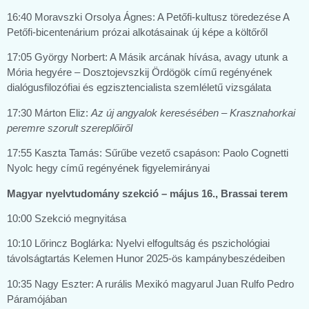
16:40 Moravszki Orsolya Ágnes: A Petőfi-kultusz töredezése A
Petőfi-bicentenárium prózai alkotásainak új képe a költőről
17:05 György Norbert: A Másik arcának hívása, avagy utunk a
Mória hegyére – Dosztojevszkij Ördögök című regényének
dialógusfilozófiai és egzisztencialista szemléletű vizsgálata
17:30 Márton Eliz:
Az új angyalok keresésében – Krasznahorkai
peremre szorult szereplőiről
17:55 Kaszta Tamás: Sűrűbe vezető csapáson: Paolo Cognetti
Nyolc hegy című regényének figyelemirányai
Magyar nyelvtudomány szekció – május 16., Brassai terem
10:00 Szekció megnyitása
10:10 Lőrincz Boglárka: Nyelvi elfogultság és pszichológiai
távolságtartás Kelemen Hunor 2025-ös kampánybeszédeiben
10:35 Nagy Eszter: A rurális Mexikó magyarul Juan Rulfo Pedro
Páramójában