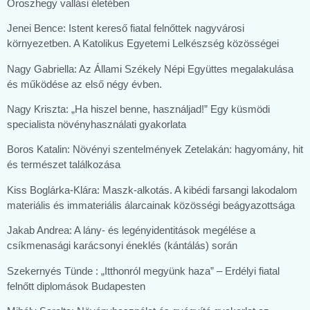
Oroszhegy vallási életében
Jenei Bence: Istent kereső fiatal felnőttek nagyvárosi
környezetben. A Katolikus Egyetemi Lelkészség közösségei
Nagy Gabriella: Az Állami Székely Népi Együttes megalakulása
és működése az első négy évben.
Nagy Kriszta: „Ha hiszel benne, használjad!” Egy küsmödi
specialista növényhasználati gyakorlata
Boros Katalin: Növényi szentelmények Zetelakán: hagyomány, hit
és természet találkozása
Kiss Boglárka-Klára: Maszk-alkotás. A kibédi farsangi lakodalom
materiális és immateriális álarcainak közösségi beágyazottsága
Jakab Andrea: A lány- és legényidentitások megélése a
csíkmenasági karácsonyi éneklés (kántálás) során
Szekernyés Tünde : „Itthonról megyünk haza” – Erdélyi fiatal
felnőtt diplomások Budapesten