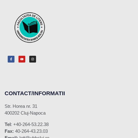
CONTACT/INFORMATII
Str. Horea nr. 31
400202 Cluj-Napoca
Tel
: +40-264-53.22.38
Fax:
40-264-43.23.03
Email:
lett@ubbcluj.ro