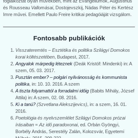
foglalkoztat olyan művekben, mint az Evangéliumok, Augustinus
és Rousseau
Vallomásai
, Dostojevszkij, Nádas Péter és Kertész
Imre művei. Emellett Paulo Freire kritikai pedagóiáját vizsgálom.
Fontosabb publikációk
Visszateremt
és – Esztétika és politika Szilágyi Domokos
korai költészetében
, Budapest, 2017.
Angyalok márpedig léteznek
(Deák Kristóf: Mindenki) in: A
szem, 05. 03. 2017.
Pusztán ember? – polgári nyilvánosság és kommunista
politika
, in: 10. 10. 2016. A szem
A tiszta folyamattól a forradalmi időig
(Babits Mihály, József
Attila) in: A szem, 02. 08. 2016.
Ki a tanú?
(Szvetlana Alekszijevics)
, in: a szem, 16. 01.
2016.
Poetológia és nyelvszemlélet Szilágyi Domokos prózai
írásaiban
=
Az idő paradoxonai
, ed. Orbán Gyöngyi,
Borbély András, Serestély Zalán, Kolozsvár, Egyetemi