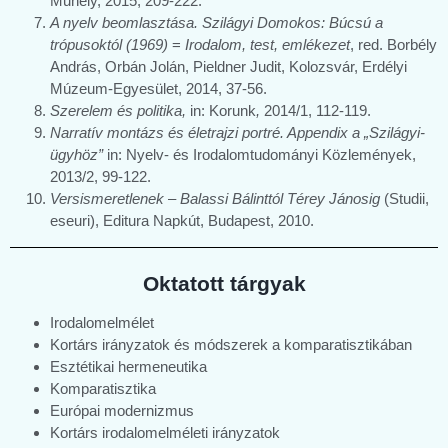
Műhely, 2015, 209-222.
A nyelv beomlasztása. Szilágyi Domokos: Búcsú a
trópusoktól (1969)
=
Irodalom, test, emlékezet
, red. Borbély
András, Orbán Jolán, Pieldner Judit, Kolozsvár, Erdélyi
Múzeum-Egyesület, 2014, 37-56.
Szerelem és politika,
in: Korunk
,
2014/1, 112-119.
Narratív montázs és életrajzi portré. Appendix a „Szilágyi-
ügyhöz”
in: Nyelv- és Irodalomtudományi Közlemények,
2013/2, 99-122.
Versismeretlenek
–
Balassi Bálinttól Térey Jánosig
(Studii,
eseuri), Editura Napkút, Budapest, 2010.
Oktatott tárgyak
Irodalomelmélet
Kortárs irányzatok és módszerek a komparatisztikában
Esztétikai hermeneutika
Komparatisztika
Európai modernizmus
Kortárs irodalomelméleti irányzatok