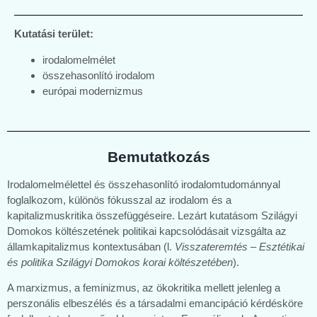
Kutatási terület:
irodalomelmélet
összehasonlító irodalom
európai modernizmus
Bemutatkozás
Irodalomelmélettel és összehasonlító irodalomtudománnyal
foglalkozom, különös fókusszal az irodalom és a
kapitalizmuskritika összefüggéseire. Lezárt kutatásom Szilágyi
Domokos költészetének politikai kapcsolódásait vizsgálta az
államkapitalizmus kontextusában (l.
Visszateremtés – Esztétikai
és politika Szilágyi Domokos korai költészetében
).
A marxizmus, a feminizmus, az ökokritika mellett jelenleg a
perszonális elbeszélés és a társadalmi emancipáció kérdésköre