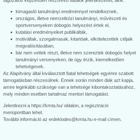
tagozatos képzésben résztvevő fiatalok jelentkezését, akik:
kimagasló tanulmányi eredménnyel rendelkeznek,
országos, illetve nemzetközi tanulmányi, művészeti és
sportversenyeken dobogós helyezést értek el,
kutatási eredményeiket publikálták,
motiváltak, szorgalmasak, kitartóak, elkötelezettek céljaik
megvalósításában,
bár nem vettek részt, illetve nem szereztek dobogós helyet
tanulmányi versenyeken, de úgy érzik, kiemelkedően
tehetségesek.
Az Alapítvány által kiválasztott fiatal tehetségek egyénre szabott
támogatásban részesülnek. Ennek során minden diák azt kapja,
amire leginkább szüksége van a tehetsége kibontakoztatásához,
mely minden esetben tartalmaz mentori támogatást.
Jelentkezni a https://kmta.hu/ oldalon, a regisztráció
menüpontban lehet.
További információ az erdeklodes@kmta.hu e-mail címen.