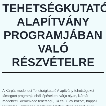
TEHETSÉGKUTAT
ALAPÍTVÁNY
PROGRAMJÁBAN
VALÓ
RÉSZVÉTELRE
A Kárpát-medencei Tehetségkutató Alapítvány tehetségeket
támogató programja első lépéseként várja olyan, Kárpát-
medencei, kiemelkedő tehetségű, 14 és 30 év közötti, nappali