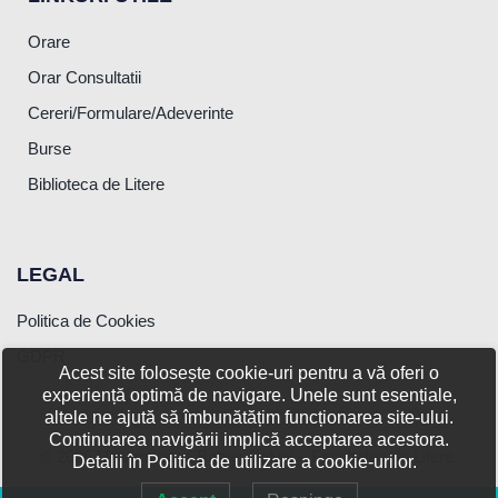
Orare
Orar Consultatii
Cereri/Formulare/Adeverinte
Burse
Biblioteca de Litere
LEGAL
Politica de Cookies
GDPR
Acest site folosește cookie-uri pentru a vă oferi o
experiență optimă de navigare. Unele sunt esențiale,
altele ne ajută să îmbunătățim funcționarea site-ului.
Continuarea navigării implică acceptarea acestora.
© 2026 Universitatea Babeș-Bolyai – Facultatea de Litere.
Detalii în Politica de utilizare a cookie-urilor.