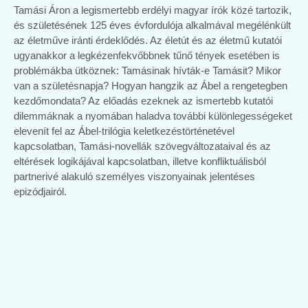
Tamási Áron a legismertebb erdélyi magyar írók közé tartozik,
és születésének 125 éves évfordulója alkalmával megélénkült
az életműve iránti érdeklődés. Az életút és az életmű kutatói
ugyanakkor a legkézenfekvőbbnek tűnő tények esetében is
problémákba ütköznek: Tamásinak hívták-e Tamásit? Mikor
van a születésnapja? Hogyan hangzik az Ábel a rengetegben
kezdőmondata? Az előadás ezeknek az ismertebb kutatói
dilemmáknak a nyomában haladva további különlegességeket
elevenít fel az Ábel-trilógia keletkezéstörténetével
kapcsolatban, Tamási-novellák szövegváltozataival és az
eltérések logikájával kapcsolatban, illetve konfliktuálisból
partnerivé alakuló személyes viszonyainak jelentéses
epizódjairól.