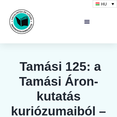
HU
Tamási 125: a
Tamási Áron-
kutatás
kuriózumaiból –