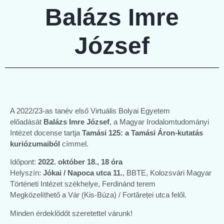
Balázs Imre
József
A 2022/23-as tanév első Virtuális Bolyai Egyetem
előadását
Balázs Imre József
, a Magyar Irodalomtudományi
Intézet docense tartja
Tamási 125: a Tamási Áron-kutatás
kuriózumaiból
címmel.
Időpont:
2022. október 18., 18 óra
Helyszín:
Jókai / Napoca utca 11.
, BBTE, Kolozsvári Magyar
Történeti Intézet székhelye, Ferdinánd terem
Megközelíthető a Vár (Kis-Búza) / Fortăreței utca felől.
Minden érdeklődőt szeretettel várunk!