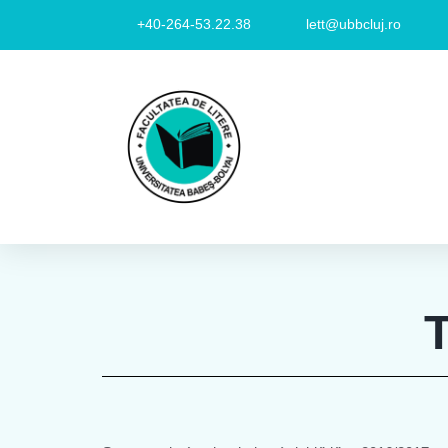
+40-264-53.22.38
lett@ubbcluj.ro