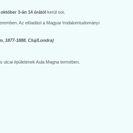
e
október 3-án 14 órától
kerül sor.
u teremben. Az előadást a Magyar Irodalomtudományi
m, 1877-1888, Cluj/Londra)
s utcai épületének Aula Magna termében.