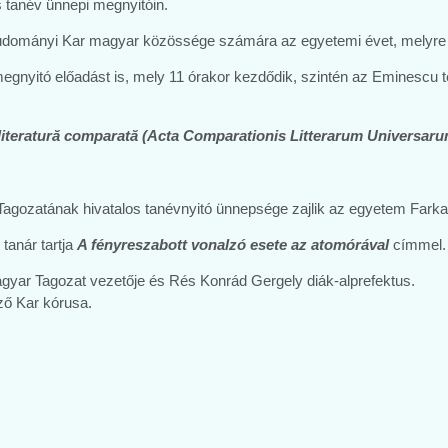
 tanév ünnepi megnyitóin.
zettudományi Kar magyar közössége számára az egyetemi évet, melyr
 megnyitó előadást is, mely 11 órakor kezdődik, szintén az Eminesc
e literatură comparată (Acta Comparationis Litterarum Universaru
gozatának hivatalos tanévnyitó ünnepsége zajlik az egyetem Farka
 tanár tartja
A fényreszabott vonalzó esete az atomórával
címmel.
agyar Tagozat vezetője és Rés Konrád Gergely diák-alprefektus.
ző Kar kórusa.