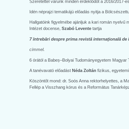
Szeretettel várunk minden érdeklődőt a 2016/2017-es
Idén néprajzi tematikájú előadás nyitja a Bölcsés
Hallgatóink figyelmébe ajánljuk a kari román nyelvű
Intézet docense,
Szabó Levente
tartja
7 întrebări despre prima revistă internaţională d
címmel.
6 órától a Babeș–Bolyai Tudományegyetem Magyar Ta
A tanévavató előadást
Néda Zoltán
fizikus, egyetemi
Köszöntőt mond: dr. Soós Anna rektorhelyettes, a M
Fellép a Visszhang kórus és a Református Tanárkép