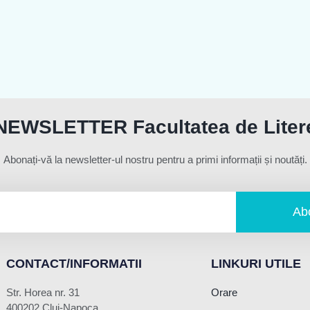
NEWSLETTER Facultatea de Liter
Abonați-vă la newsletter-ul nostru pentru a primi informații și noutăți.
Ab
CONTACT/INFORMATII
LINKURI UTILE
Str. Horea nr. 31
Orare
400202 Cluj-Napoca