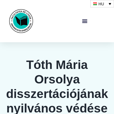
HU
Tóth Mária
Orsolya
disszertációjának
nyilvános védése