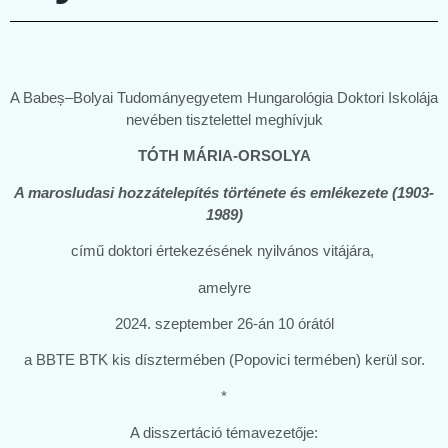
A Babeș–Bolyai Tudományegyetem Hungarológia Doktori Iskolája
nevében tisztelettel meghívjuk
TÓTH MÁRIA-ORSOLYA
A marosludasi hozzátelepítés története és emlékezete (1903-
1989)
című doktori értekezésének nyilvános vitájára,
amelyre
2024. szeptember 26-án 10 órától
a BBTE BTK kis dísztermében (Popovici termében) kerül sor.
*
A disszertáció témavezetője: