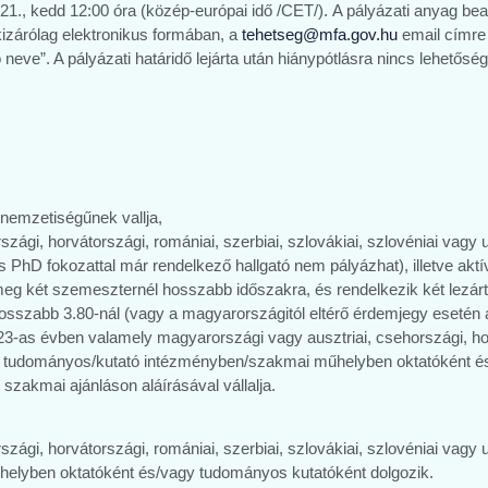
r 21., kedd 12:00 óra (közép-európai idő /CET/). A pályázati anyag be
kizárólag elektronikus formában, a
tehetseg@mfa.gov.hu
email címre 
 neve”. A pályázati határidő lejárta után hiánypótlásra nincs lehetőség
 nemzetiségűnek vallja,
zági, horvátországi, romániai, szerbiai, szlovákiai, szlovéniai vagy u
hD fokozattal már rendelkező hallgató nem pályázhat), illetve aktív 
meg két szemeszternél hosszabb időszakra, és rendelkezik két lezárt 
 rosszabb 3.80-nál (vagy a magyarországitól eltérő érdemjegy esetén 
3-as évben valamely magyarországi vagy ausztriai, csehországi, horvá
gy tudományos/kutató intézményben/szakmai műhelyben oktatóként é
 szakmai ajánláson aláírásával vállalja.
szági, horvátországi, romániai, szerbiai, szlovákiai, szlovéniai vagy
lyben oktatóként és/vagy tudományos kutatóként dolgozik.