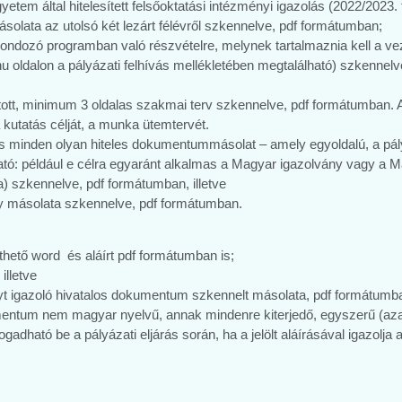
egyetem által hitelesített felsőoktatási intézményi igazolás (2022/202
ásolata az utolsó két lezárt félévről szkennelve, pdf formátumban;
ggondozó programban való részvételre, melynek tartalmaznia kell a v
oldalon a pályázati felhívás mellékletében megtalálható) szkennelv
llátott, minimum 3 oldalas szakmai terv szkennelve, pdf formátumban.
 kutatás célját, a munka ütemtervét.
minden olyan hiteles dokumentummásolat – amely egyoldalú, a pályázó
ó: például e célra egyaránt alkalmas a Magyar igazolvány vagy a M
) szkennelve, pdf formátumban, illetve
ány másolata szkennelve, pdf formátumban.
zthető word és aláírt pdf formátumban is;
illetve
nyt igazoló hivatalos dokumentum szkennelt másolata, pdf formátumb
ntum nem magyar nyelvű, annak mindenre kiterjedő, egyszerű (azaz 
ogadható be a pályázati eljárás során, ha a jelölt aláírásával igazolj