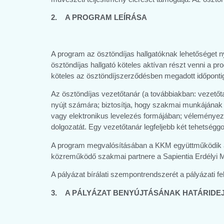
2. A PROGRAM LEÍRÁSA
A program az ösztöndíjas hallgatóknak lehetőséget n
ösztöndíjas hallgató köteles aktívan részt venni a pr
köteles az ösztöndíjszerződésben megadott időpontig
Az ösztöndíjas vezetőtanár (a továbbiakban: vezetőt
nyújt számára; biztosítja, hogy szakmai munkájának
vagy elektronikus levelezés formájában; véleményezi a
dolgozatát. Egy vezetőtanár legfeljebb két tehetséggo
A program megvalósításában a KKM együttműködik a h
közreműködő szakmai partnere a Sapientia Erdély
A pályázat bírálati szempontrendszerét a pályázati fe
3. A PÁLYÁZAT BENYÚJTÁSÁNAK HATÁRIDE