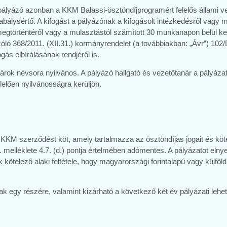
lyázó azonban a KKM Balassi-ösztöndíjprogramért felelős állami veze
abálysértő. A kifogást a pályázónak a kifogásolt intézkedésről vagy 
gtörténtéről vagy a mulasztástól számított 30 munkanapon belül kel
zóló 368/2011. (XII.31.) kormányrendelet (a továbbiakban: „Ávr”) 102/
gás elbírálásának rendjéről is.
nárok névsora nyilvános. A pályázó hallgató és vezetőtanár a pályáza
elően nyilvánosságra kerüljön.
a KKM szerződést köt, amely tartalmazza az ösztöndíjas jogait és köt
. melléklete 4.7. (d.) pontja értelmében adómentes. A pályázatot elny
 kötelező alaki feltétele, hogy magyarországi forintalapú vagy külfö
ak egy részére, valamint kizárható a következő két év pályázati le