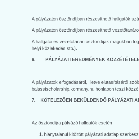
A pályázaton ösztöndíjban részesíthető hallgatók szám
A pályázaton ösztöndíjban részesíthető vezetőtanáro
A hallgatói és vezetőtanári ösztöndíjak magukban fog
helyi közlekedés stb.).
6. PÁLYÁZATI EREDMÉNYEK KÖZZÉTÉTEL
A pályázatok elfogadásáról, illetve elutasításáról sz
balassischolarship.kormany.hu honlapon teszi közzé
7. KÖTELEZŐEN BEKÜLDENDŐ PÁLYÁZATI A
Az ösztöndíjra pályázó hallgatók esetén
hiánytalanul kitöltött pályázati adatlap szerkes