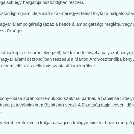
galább egy hallgatója ösztöndíjban részesül.
sztöndíjprogram ideje alatt szakmai egyeztetést folytat a hallgató szám
agyar állampolgárság (azaz a kettős állampolgárság) megléte, vagy 
te szükséges.
tatási képzése során elvégzett) két lezárt félévvel a pályázat benyúj
agyar állami ösztöndíjban részesül a Márton Áron-ösztöndíjra benyúj
érdemi elbírálás nélkül visszautasításra kerülnek.
 lebonyolítása során közreműködő szakmai partner, a Sapientia Erdé
ttság (a továbbiakban: Bizottság) végzi. A Bizottság tagjai egyéni dönt
.
figyelembe vételével a külgazdasági és külügyminiszter hozza meg. A