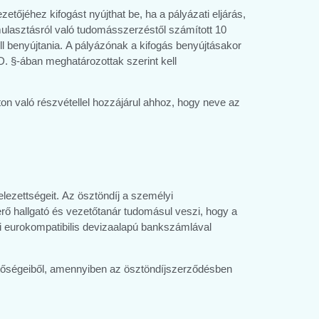
tőjéhez kifogást nyújthat be, ha a pályázati eljárás,
mulasztásról való tudomásszerzéstől számított 10
l benyújtania. A pályázónak a kifogás benyújtásakor
D. §-ában meghatározottak szerint kell
ton való részvétellel hozzájárul ahhoz, hogy neve az
elezettségeit. Az ösztöndíj a személyi
erő hallgató és vezetőtanár tudomásul veszi, hogy a
ldi eurokompatibilis devizaalapú bankszámlával
hetőségeiből, amennyiben az ösztöndíjszerződésben