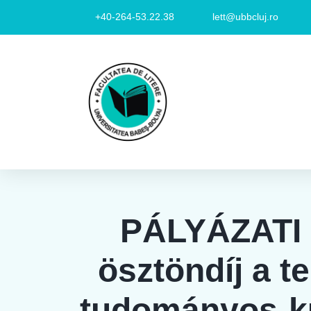
+40-264-53.22.38
lett@ubbcluj.ro
PÁLYÁZATI 
ösztöndíj a t
tudományos-ku