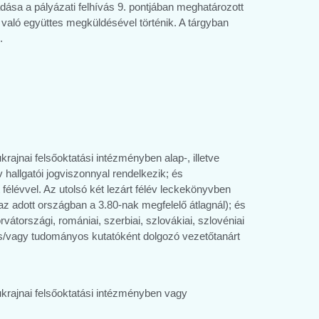
adása a pályázati felhívás 9. pontjában meghatározott
való együttes megküldésével történik. A tárgyban
.
krajnai felsőoktatási intézményben alap-, illetve
hallgatói jogviszonnyal rendelkezik; és
félévvel. Az utolsó két lezárt félév leckekönyvben
az adott országban a 3.80-nak megfelelő átlagnál); és
tországi, romániai, szerbiai, szlovákiai, szlovéniai
s/vagy tudományos kutatóként dolgozó vezetőtanárt
 ukrajnai felsőoktatási intézményben vagy