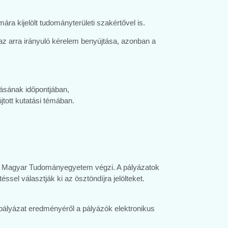
ára kijelölt tudományterületi szakértővel is.
az arra irányuló kérelem benyújtása, azonban a
tásának időpontjában,
tott kutatási témában.
lyi Magyar Tudományegyetem végzi. A pályázatok
éssel választják ki az ösztöndíjra jelölteket.
 pályázat eredményéről a pályázók elektronikus