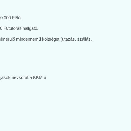
0 000 Ft/fő.
t/tutorált hallgató.
felmerülő mindennemű költséget (utazás, szállás,
ndíjasok névsorát a KKM a