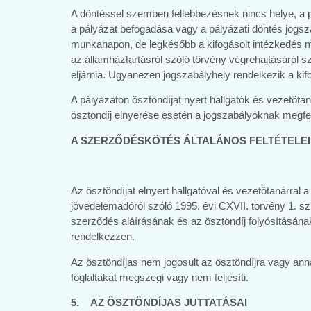
A döntéssel szemben fellebbezésnek nincs helye, a pá
a pályázat befogadása vagy a pályázati döntés jogsz
munkanapon, de legkésőbb a kifogásolt intézkedés me
az államháztartásról szóló törvény végrehajtásáról s
eljárnia. Ugyanezen jogszabályhely rendelkezik a kifo
A pályázaton ösztöndíjat nyert hallgatók és vezetőta
ösztöndíj elnyerése esetén a jogszabályoknak megfel
A SZERZŐDÉSKÖTÉS ÁLTALÁNOS FELTÉTELEI
Az ösztöndíjat elnyert hallgatóval és vezetőtanárral 
jövedelemadóról szóló 1995. évi CXVII. törvény 1. sz
szerződés aláírásának és az ösztöndíj folyósításának
rendelkezzen.
Az ösztöndíjas nem jogosult az ösztöndíjra vagy ann
foglaltakat megszegi vagy nem teljesíti.
5. AZ ÖSZTÖNDÍJAS JUTTATÁSAI