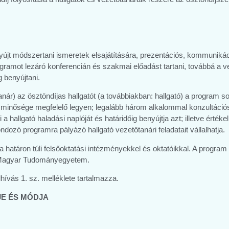
yújt módszertani ismeretek elsajátítására, prezentációs, kommunikác
ogramot lezáró konferencián és szakmai előadást tartani, továbbá a v
 benyújtani.
anár) az ösztöndíjas hallgatót (a továbbiakban: hallgató) a program
 minősége megfelelő legyen; legalább három alkalommal konzultációs
 hallgató haladási naplóját és határidőig benyújtja azt; illetve érték
ndozó programra pályázó hallgató vezetőtanári feladatait vállalhatja.
atáron túli felsőoktatási intézményekkel és oktatóikkal. A progra
i Magyar Tudományegyetem.
lhívás 1. sz. melléklete tartalmazza.
JE ÉS MÓDJA