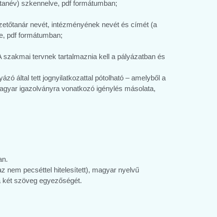
3. tanév) szkennelve, pdf formátumban;
ezetőtanár nevét, intézményének nevét és címét (a
e, pdf formátumban;
 A szakmai tervnek tartalmaznia kell a pályázatban és
 által tett jognyilatkozattal pótolható – amelyből a
agyar igazolványra vonatkozó igénylés másolata,
an.
nem pecséttel hitelesített), magyar nyelvű
a a két szöveg egyezőségét.