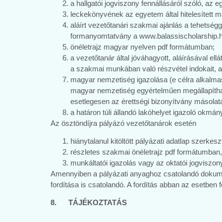
a hallgatói jogviszony fennállásáról szóló, az 
leckekönyvének az egyetem által hitelesített m
aláírt vezetőtanári szakmai ajánlás a tehetsé
formanyomtatvány a www.balassischolarship.hu 
önéletrajz magyar nyelven pdf formátumban;
a vezetőtanár által jóváhagyott, aláírásával e
a szakmai munkában való részvétel indokait, a
magyar nemzetiség igazolása (e célra alkalmas 
magyar nemzetiség egyértelműen megállapíthat
esetlegesen az érettségi bizonyítvány másolata
a határon túli állandó lakóhelyet igazoló okm
Az ösztöndíjra pályázó vezetőtanárok esetén
hiánytalanul kitöltött pályázati adatlap szerkes
részletes szakmai önéletrajz pdf formátumban, 
munkáltatói igazolás vagy az oktatói jogviszo
Amennyiben a pályázati anyaghoz csatolandó dokume
fordítása is csatolandó. A fordítás abban az esetben f
8. TÁJÉKOZTATÁS