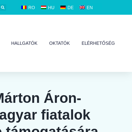
RO
HU
DE
EN
HALLGATÓK
OKTATÓK
ELÉRHETŐSÉG
árton Áron-
agyar fiatalok
e támogatására