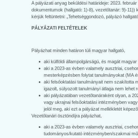
A pályázati anyag beküldési határideje: 2023. februá
dokumentumok (hallgató: 1)-8), vezetőtanár: 9)-11)) 
kérjük feltüntetni: „Tehetséggondozó, pályázó hallgató
PÁLYÁZATI FELTÉTELEK
Pályázhat minden határon túli magyar hallgató,
aki külföldi állampolgárságú, és magát magyar
aki a 2023-as évben valamely ausztriai, csehors
mesterképzésben folytat tanulmányokat (MA és P
aki felsőoktatási tanulmányait nem szakította 
igazolt, súlyozott tanulmányi átlaga nem lehet
aki pályázatában vezetőtanáraként olyan, a 202
vagy ukrajnai felsőoktatási intézményben va
jelöl meg, aki ezt a pályázat mellékletét képező
Vezetőtanári ösztöndíjra pályázhat,
aki a 2023-as évben valamely ausztriai, csehor
tudományos/kutató intézményben/szakmai műhe