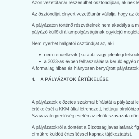
Azon vezetőtanár részesülhet ösztöndíjban, akinek le
Az ösztöndíjat elnyert vezetőtanár vállalja, hogy az ö
A pályázaton történő részvételnek nem akadálya a m
pályázó külföldi állampolgárságának egyidejű meglé
Nem nyerhet hallgatói ösztöndíjat az, aki
nem rendelkezik (korábbi vagy jelenlegi felsőok
a 2023-as évben felhasználásra kerülő egyéb m
A formailag hibás és hiányosan benyújtott pályázatok 
4. A PÁLYÁZATOK ÉRTÉKELÉSE
A pályázatok előzetes szakmai bírálatát a pályázat
értékelését a KKM által létrehozott, héttagú bírálóbizo
Szavazategyenlőség esetén az elnök szavazata dönt
A pályázatokról a döntést a Bizottság javaslatának 
címükre küldött értesítéssel kapnak tájékoztatást.