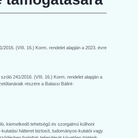
/2016. (VIII. 16.) Korm. rendelet alapján a 2023. évre
szóló 241/2016. (VIII. 16.) Korm. rendelet alapján a
etőtanáraik részére a Balassi Bálint-
uló, kiemelkedő tehetségű és szorgalmú külhoni
kutatási hátteret biztosít, tudományos-kutatói vagy
ződésben foglaltak teljesítését követően történik.