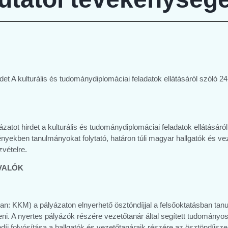
t A kulturális és tudománydiplomáciai feladatok ellátásáról szóló 241
tot hirdet a kulturális és tudománydiplomáciai feladatok ellátásáról 
nyekben tanulmányokat folytató, határon túli magyar hallgatók és vez
vételre.
IVALÓK
n: KKM) a pályázaton elnyerhető ösztöndíjjal a felsőoktatásban tan
ni. A nyertes pályázók részére vezetőtanár által segített tudományos-
íj folyósítása a hallgatók és vezetőtanáraik részére az ösztöndíjszer