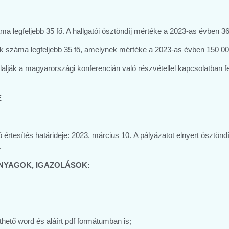
a legfeljebb 35 fő. A hallgatói ösztöndíj mértéke a 2023-as évben 36
k száma legfeljebb 35 fő, amelynek mértéke a 2023-as évben 150 000 F
lalják a magyarországi konferencián való részvétellel kapcsolatban 
E
óló értesítés határideje: 2023. március 10. A pályázatot elnyert ösztö
.
NYAGOK, IGAZOLÁSOK:
zthető word és aláírt pdf formátumban is;