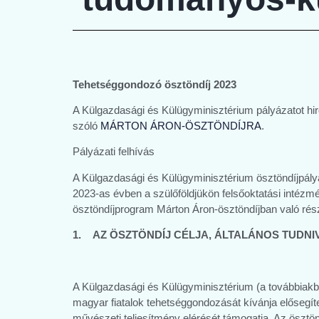
Tehetséggondozó ösztöndíj 2023
A Külgazdasági és Külügyminisztérium pályázatot hirde
szóló
MÁRTON ÁRON-ÖSZTÖNDÍJRA
.
Pályázati felhívás
A Külgazdasági és Külügyminisztérium ösztöndíjpályáza
2023-as évben a szülőföldjükön felsőoktatási intézmé
ösztöndíjprogram Márton Áron-ösztöndíjban való rész
1. AZ ÖSZTÖNDÍJ CÉLJA, ÁLTALÁNOS TUDN
A Külgazdasági és Külügyminisztérium (a továbbiakba
magyar fiatalok tehetséggondozását kívánja elősegíte
művészeti teljesítmény elérését támogatja. Az ösztönd