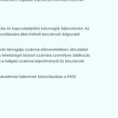
iós és kapcsolatépítési készségük fejlesztésére. Az
ezetőtanára által értékelt beszámoló dolgozatát
 során támogatja szakmai előmenetelében; útmutatást
 lehetőséget biztosít számára személyes találkozás
eli a hallgató szakmai teljesítményét és beszámoló
m akadémiai hátterének biztosításában a KKM