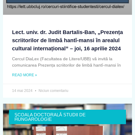
Lect. univ. dr. Judit Bartalis-Ban, „Prezența
scriitorilor de limbă hantî-mansi în arealul
cultural internațional” – joi, 16 aprilie 2024
Cercul DiaLex (Facultatea de Litere/UBB) vă invită la
comunicarea Prezența scriitorilor de limbă hantî-mansi în
READ MORE »
14 mai 2024
Niciun comentariu
ŞCOALA DOCTORALĂ STUDII DE
HUNGAROLOGIE