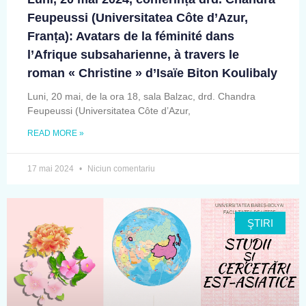
Feupeussi (Universitatea Côte d’Azur,
Franța): Avatars de la féminité dans
l’Afrique subsaharienne, à travers le
roman « Christine » d’Isaïe Biton Koulibaly
Luni, 20 mai, de la ora 18, sala Balzac, drd. Chandra
Feupeussi (Universitatea Côte d’Azur,
READ MORE »
17 mai 2024
Niciun comentariu
ŞTIRI