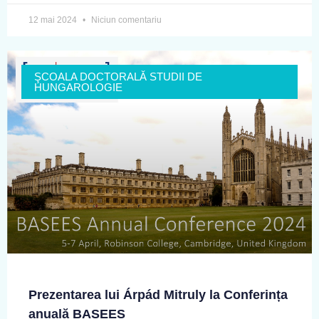
12 mai 2024
Niciun comentariu
ŞCOALA DOCTORALĂ STUDII DE
HUNGAROLOGIE
Prezentarea lui Árpád Mitruly la Conferința
anuală BASEES