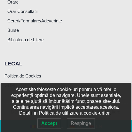
Orare
Orar Consultatii
Cereri/Formulare/Adeverinte
Burse
Biblioteca de Litere
LEGAL
Politica de Cookies
GDPR
Acest site folosește cookie-uri pentru a vă oferi o
experiență optimă de navigare. Unele sunt esențiale,
altele ne ajută să îmbunătățim funcționarea site-ului.
Continuarea navigării implică acceptarea acestora.
© 2026 Universitatea Babeș-Bolyai – Facultatea de Litere.
Detalii în Politica de utilizare a cookie-urilor.
Accept
Respinge
RO
HU
DE
EN