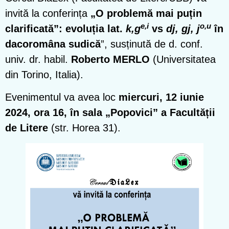
invită la conferința
„O problemă mai puțin
e,i
o,u
clarificată”: evoluția lat.
k,g
vs
dj, gj, j
în
dacoromâna sudică
”, susținută de d. conf.
univ. dr. habil.
Roberto MERLO
(Universitatea
din Torino, Italia).
Evenimentul va avea loc
miercuri, 12 iunie
2024, ora 16,
în sala „Popovici” a Facultății
de Litere
(str. Horea 31).