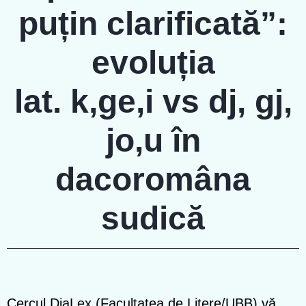
puțin clarificată”:
evoluția
lat. k,ge,i vs dj, gj,
jo,u în
dacoromâna
sudică
Cercul DiaLex (Facultatea de Litere/UBB) vă