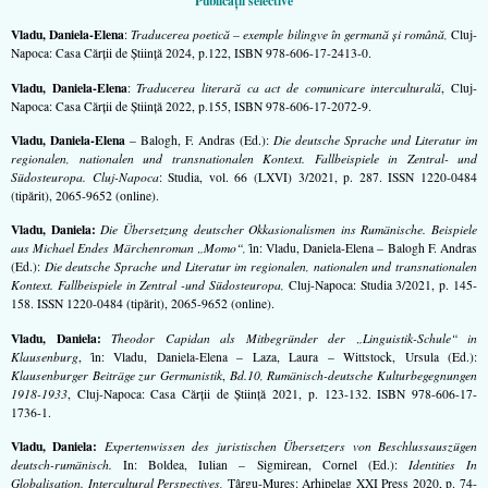
Publicații selective
Vladu, Daniela-Elena
:
Traducerea poetică – exemple bilingve în germană şi română,
Cluj-
Napoca: Casa Cărţii de Ştiinţă 2024, p.122, ISBN 978-606-17-2413-0.
Vladu, Daniela-Elena
:
Traducerea literară ca act de comunicare interculturală
, Cluj-
Napoca: Casa Cărţii de Ştiinţă 2022, p.155, ISBN 978-606-17-2072-9.
Vladu, Daniela-Elena
– Balogh, F. Andras (Ed.):
Die deutsche Sprache und Literatur im
regionalen, nationalen und transnationalen Kontext. Fallbeispiele in Zentral- und
Südosteuropa. Cluj-Napoca
: Studia, vol. 66 (LXVI) 3/2021, p. 287. ISSN 1220-0484
(tipărit), 2065-9652 (online).
Vladu, Daniela:
Die Übersetzung deutscher Okkasionalismen ins Rumänische. Beispiele
aus Michael Endes Märchenroman „Momo“,
ȋn: Vladu, Daniela-Elena – Balogh F. Andras
(Ed.):
Die deutsche Sprache und Literatur im regionalen, nationalen und transnationalen
Kontext. Fallbeispiele in Zentral -und Südosteuropa,
Cluj-Napoca: Studia 3/2021, p. 145-
158. ISSN 1220-0484 (tipărit), 2065-9652 (online).
Vladu, Daniela:
Theodor Capidan als Mitbegründer
der „Linguistik-Schule“ in
Klausenburg
, ȋn: Vladu, Daniela-Elena – Laza, Laura – Wittstock, Ursula (Ed.):
Klausenburger Beiträge zur Germanistik
,
Bd.10, Rumänisch-deutsche Kulturbegegnungen
1918-1933
, Cluj-Napoca: Casa Cărţii de Ştiinţă 2021, p. 123-132. ISBN 978-606-17-
1736-1.
Vladu, Daniela:
Expertenwissen des juristischen Übersetzers von Beschlussauszügen
deutsch-rumänisch.
In: Boldea, Iulian – Sigmirean, Cornel (Ed.):
Identities In
Globalisation. Intercultural Perspectives,
Târgu-Mureş: Arhipelag XXI Press 2020, p. 74-