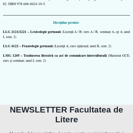
82. ISBN 978-606-8624-10-5.
Discipline predate
LLG 2121/
2221
– Lexicologie germană
(Licenţă A / B: curs A / B, seminar A, cp A; anul
I, sem. 2)
LLG 4122 – Frazeologie germană
(Licenţă A; curs opţional; anul II, sem. 2)
LMG 1205 – Traducerea literatră ca act de comunicare interculturală
(Masterat GCE;
curs şi seminar; anul I, sem. 2)
NEWSLETTER Facultatea de
Litere