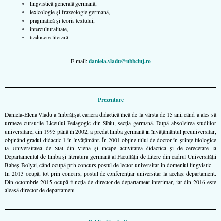
lingvistică generală germană,
lexicologie şi frazeologie germană,
pragmatică şi teoria textului,
interculturalitate,
traducere literară.
daniela.vladu@ubbcluj.ro
E-mail:
Prezentare
Daniela-Elena Vladu a îmbrăţişat cariera didactică încă de la vârsta de 15 ani, când a ales să
urmeze cursurile Liceului Pedagogic din Sibiu, secţia germană. După absolvirea studiilor
universitare, din 1995 până în 2002, a predat limba germană în învăţământul preuniversitar,
obţinând gradul didactic 1 în învăţământ. În 2001 obţine titlul de doctor în ştiinţe filologice
la Universitatea de Stat din Viena și începe activitatea didactică și de cerecetare la
Departamentul de limba și literatura germană al Facultăţii de Litere din cadrul Universităţii
Babeș-Bolyai, când ocupă prin concurs postul de lector universitar în domeniul lingvistic.
În 2013 ocupă, tot prin concurs, postul de conferenţiar universitar la același departament.
Din octombrie 2015 ocupă funcţia de director de departament interimar, iar din 2016 este
aleasă director de departament.