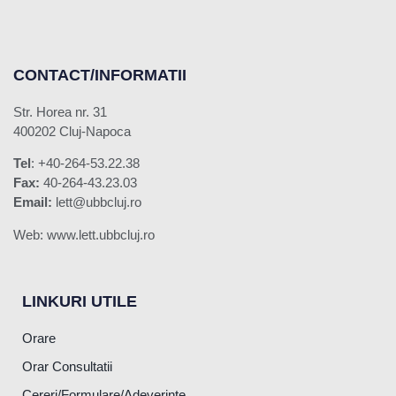
CONTACT/INFORMATII
Str. Horea nr. 31
400202 Cluj-Napoca
Tel
: +40-264-53.22.38
Fax:
40-264-43.23.03
Email:
lett@ubbcluj.ro
Web: www.lett.ubbcluj.ro
LINKURI UTILE
Orare
Orar Consultatii
Cereri/Formulare/Adeverinte