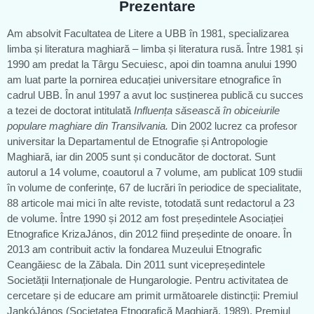
Prezentare
Am absolvit Facultatea de Litere a UBB în 1981, specializarea
limba și literatura maghiară – limba și literatura rusă. Între 1981 și
1990 am predat la Târgu Secuiesc, apoi din toamna anului 1990
am luat parte la pornirea educației universitare etnografice în
cadrul UBB. În anul 1997 a avut loc susținerea publică cu succes
a tezei de doctorat intitulată
Influen
ț
a săsească în obiceiurile
populare maghiare din Transilvania.
Din 2002 lucrez ca profesor
universitar la Departamentul de Etnografie și Antropologie
Maghiară, iar din 2005 sunt și conducător de doctorat. Sunt
autorul a 14 volume, coautorul a 7 volume, am publicat 109 studii
în volume de conferințe, 67 de lucrări în periodice de specialitate,
88 articole mai mici în alte reviste, totodată sunt redactorul a 23
de volume. Între 1990 și 2012 am fost președintele Asociației
Etnografice KrizaJános, din 2012 fiind președinte de onoare. În
2013 am contribuit activ la fondarea Muzeului Etnografic
Ceangăiesc de la Zăbala. Din 2011 sunt vicepreședintele
Societății Internaționale de Hungarologie. Pentru activitatea de
cercetare și de educare am primit următoarele distincții: Premiul
JankóJános (Societatea Etnografică Maghiară, 1989), Premiul