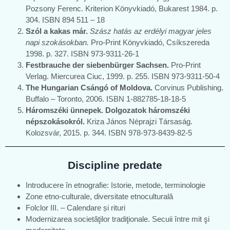
Pozsony Ferenc. Kriterion Könyvkiadó, Bukarest 1984. p.
304. ISBN 894 511 – 18
Szól a kakas már.
Szász hatás az erdélyi magyar jeles
napi szokásokban.
Pro-Print Könyvkiadó, Csíkszereda
1998. p. 327. ISBN 973-9311-26-1
Festbrauche der siebenbürger Sachsen.
Pro-Print
Verlag. Miercurea Ciuc, 1999. p. 255. ISBN 973-9311-50-4
The Hungarian Csángó of Moldova.
Corvinus Publishing.
Buffalo – Toronto, 2006.
ISBN 1-882785-18-18-5
Háromszéki ünnepek. Dolgozatok háromszéki
népszokásokról.
Kriza János Néprajzi Társaság.
Kolozsvár, 2015. p. 344. ISBN 978-973-8439-82-5
Discipline predate
Introducere în etnografie: Istorie, metode, terminologie
Zone etno-culturale, diversitate etnoculturală
Folclor III. – Calendare și rituri
Modernizarea societăţilor tradiţionale. Secuii între mit şi