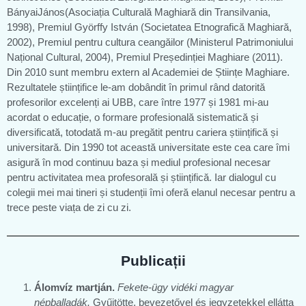
BányaiJános(Asociația Culturală Maghiară din Transilvania,
1998), Premiul Györffy István (Societatea Etnografică Maghiară,
2002), Premiul pentru cultura ceangăilor (Ministerul Patrimoniului
Național Cultural, 2004), Premiul Președinției Maghiare (2011).
Din 2010 sunt membru extern al Academiei de Științe Maghiare.
Rezultatele științifice le-am dobândit în primul rând datorită
profesorilor excelenți ai UBB, care între 1977 și 1981 mi-au
acordat o educație, o formare profesională sistematică și
diversificată, totodată m-au pregătit pentru cariera științifică și
universitară. Din 1990 tot această universitate este cea care îmi
asigură în mod continuu baza și mediul profesional necesar
pentru activitatea mea profesorală și științifică. Iar dialogul cu
colegii mei mai tineri și studenții îmi oferă elanul necesar pentru a
trece peste viața de zi cu zi.
Publicații
Álomvíz martján.
Fekete-ügy vidéki magyar
népballadák.
Gyűjtötte, bevezetővel és jegyzetekkel ellátta