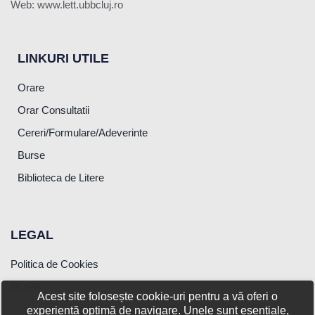
Web: www.lett.ubbcluj.ro
LINKURI UTILE
Orare
Orar Consultatii
Cereri/Formulare/Adeverinte
Burse
Biblioteca de Litere
LEGAL
Politica de Cookies
GDPR
Acest site folosește cookie-uri pentru a vă oferi o
experiență optimă de navigare. Unele sunt esențiale,