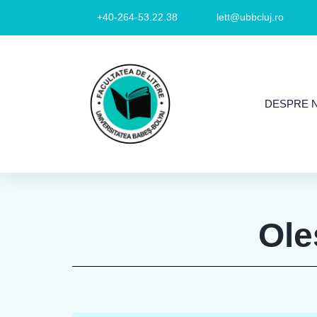
+40-264-53.22.38
lett@ubbcluj.ro
DESPRE 
Ole